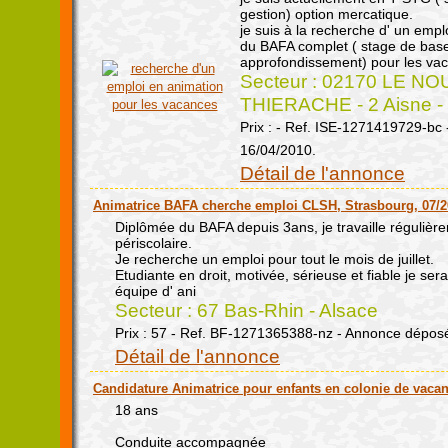
gestion) option mercatique.
je suis à la recherche d' un emplo
du BAFA complet ( stage de base,
approfondissement) pour les vac
Secteur : 02170 LE N
THIERACHE - 2 Aisne - 
Prix : - Ref. ISE-1271419729-bc
16/04/2010.
Détail de l'annonce
Animatrice BAFA cherche emploi CLSH, Strasbourg, 07/2
Diplômée du BAFA depuis 3ans, je travaille régulièr
périscolaire.
Je recherche un emploi pour tout le mois de juillet.
Etudiante en droit, motivée, sérieuse et fiable je ser
équipe d' ani
Secteur : 67 Bas-Rhin - Alsace
Prix : 57 - Ref. BF-1271365388-nz - Annonce dépos
Détail de l'annonce
Candidature Animatrice pour enfants en colonie de vaca
18 ans
Conduite accompagnée