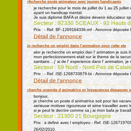
rfecherche poste animateur avec jeunes handicapés
je recherche pour le mois de juillet du 1 au 25 juille
ayant un handicap mental.
Je suis diplomé BAFA et désire devenir éducateur sp
Secteur : 92330 SCEAUX - 92 Hauts de
Prix : - Ref. BF-1269164336-mf - Annonce déposée 
Détail de l'annonce
je recherche un emploi dans l'animation pour cette ete
alor je recherche un emploi dan l' animation je suis t
mon perfectionnement etait sur le theme de la securi
sanitaire... j' ai de l' experience dans l' animation, je 
Secteur : 59 Nord - Nord Pas de Calai
Prix : - Ref. ISE-1268733879-bt - Annonce déposée 
Détail de l'annonce
cherche unposte d animatrice pr lesvacances depaques o
bonjour,
je cherche un poste d animatrice soit pour les vacan
serieuse motivee rigoureuse et aime travailler avec 
si je peut le decrire comme sa j ai mon bafa je travai
Secteur : 21300 21 Bourgogne
Prix : a definir avec l employeu - Ref. ISE-12671970
26/02/2010.