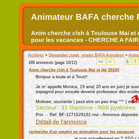
Animateur BAFA cherche 
Anim cherche clsh à Toulouse Mai et é
pour les vacances - CHERCHE A F
Archives
>
Demandes stage, emploi BAFA Animation
>
Anima
<<
<
...
6
7
189 annonces (page 10/12)
Anim cherche clsh à Toulouse Mai et été 2010!!
Bonjour a toute et à Tous!!
Je m' appelle Monica, 19 ans( 20 ans en juin) je suis
espagnol pour ensuite devenir professeur des ecole
Motivee, souriante ( peut etre un peu trop ^^' ) et se
Secteur : 31 Garonne - Midi pyrénées
Prix : - Ref. BF-1271529191-me - Annonce déposée 
Détail de l'annonce
recherche d'un emploi en animation pour les vacances
je suis actuellement en T STG ( 