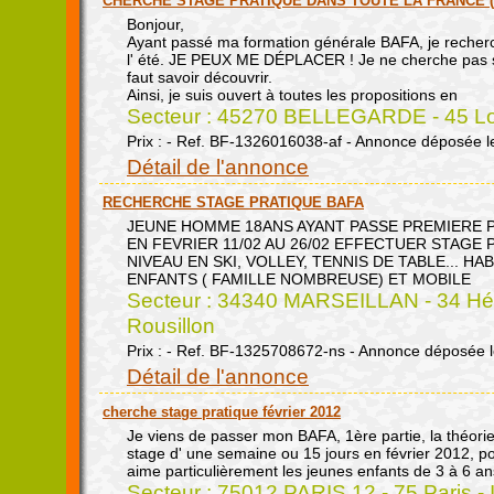
CHERCHE STAGE PRATIQUE DANS TOUTE LA FRANCE (
Bonjour,
Ayant passé ma formation générale BAFA, je recher
l' été. JE PEUX ME DÉPLACER ! Je ne cherche pas s
faut savoir découvrir.
Ainsi, je suis ouvert à toutes les propositions en
Secteur : 45270 BELLEGARDE - 45 Loi
Prix : - Ref. BF-1326016038-af - Annonce déposée l
Détail de l'annonce
RECHERCHE STAGE PRATIQUE BAFA
JEUNE HOMME 18ANS AYANT PASSE PREMIERE P
EN FEVRIER 11/02 AU 26/02 EFFECTUER STAGE 
NIVEAU EN SKI, VOLLEY, TENNIS DE TABLE... HA
ENFANTS ( FAMILLE NOMBREUSE) ET MOBILE
Secteur : 34340 MARSEILLAN - 34 Hér
Rousillon
Prix : - Ref. BF-1325708672-ns - Annonce déposée 
Détail de l'annonce
cherche stage pratique février 2012
Je viens de passer mon BAFA, 1ère partie, la théori
stage d' une semaine ou 15 jours en février 2012, pour 
aime particulièrement les jeunes enfants de 3 à 6 an
Secteur : 75012 PARIS 12 - 75 Paris - 