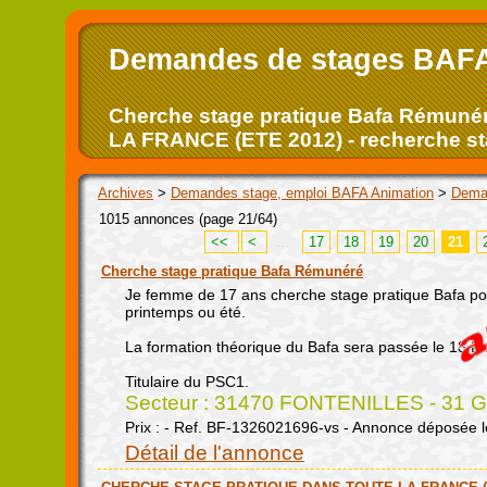
Demandes de stages BAFA,
Cherche stage pratique Bafa Rému
LA FRANCE (ETE 2012) - recherche sta
Archives
>
Demandes stage, emploi BAFA Animation
>
Dema
1015 annonces (page 21/64)
<<
<
...
17
18
19
20
21
Cherche stage pratique Bafa Rémunéré
Je femme de 17 ans cherche stage pratique Bafa po
printemps ou été.
La formation théorique du Bafa sera passée le 18 fev
Titulaire du PSC1.
Secteur : 31470 FONTENILLES - 31 Ga
Prix : - Ref. BF-1326021696-vs - Annonce déposée l
Détail de l'annonce