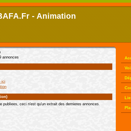
BAFA.Fr - Animation
n
29 annonces
Acc
Voi
Dé
ici
tion
Co
ion)
Li
 publiees, ceci n'est qu'un extrait des dernieres annonces.
Pla